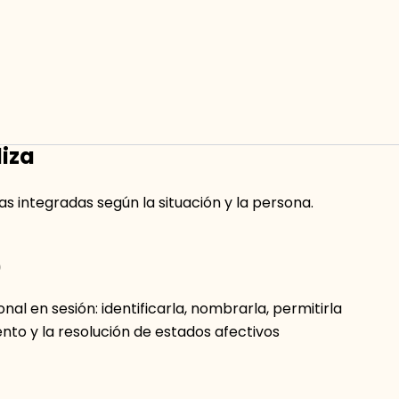
personales (autocompasión, tolerancia a la
ir recaídas y potenciar el crecimiento.
lo de escucha no juzgadora y facilitadora de
as», sino que busca transformar las condiciones
liza
 integradas según la situación y la persona.
)
l en sesión: identificarla, nombrarla, permitirla
iento y la resolución de estados afectivos