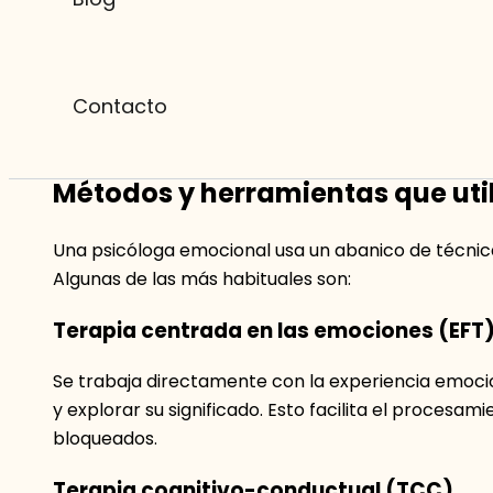
Prevención y promoción:
fortalecer recursos 
incertidumbre, habilidades sociales) para preven
En la práctica, la psicóloga actúa como guía, mode
Contacto
cambios. Su mirada no se limita a «arreglar síntom
que los generan y sostienen.
Métodos y herramientas que uti
Una psicóloga emocional usa un abanico de técnicas
Algunas de las más habituales son:
Terapia centrada en las emociones (EFT
Se trabaja directamente con la experiencia emociona
y explorar su significado. Esto facilita el procesam
bloqueados.
Terapia cognitivo-conductual (TCC)