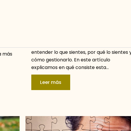
¿Qué hace una psicóloga
emocional y cuándo acudir a ella?
29/07/2025
No Hay Comentarios
Una psicóloga emocional te ayuda a
entender lo que sientes, por qué lo sientes 
ea más
cómo gestionarlo. En este artículo
explicamos en qué consiste esta…
Leer más