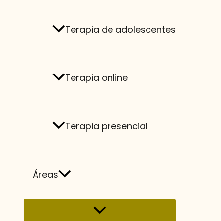
Terapia de adolescentes
Terapia online
Blog
de psi
Terapia presencial
Áreas
En este blog de psicología encontrarás artí