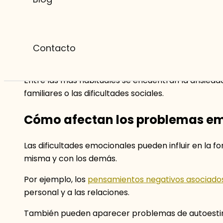
Terapia adolescentes
La
terapia adolescentes
aborda dificultades emo
Contacto
pueden aparecer durante esta etapa.
Entre las más habituales se encuentran la ansiedad
familiares o las dificultades sociales.
Cómo afectan los problemas em
Las dificultades emocionales pueden influir en la 
misma y con los demás.
Por ejemplo, los
pensamientos negativos asociados
personal y a las relaciones.
También pueden aparecer problemas de autoestima