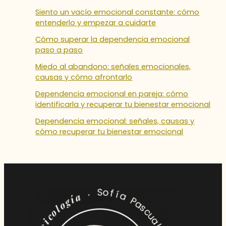
Siento un vacío emocional constante: cómo
entenderlo y empezar a cuidarte
Cómo superar la dependencia emocional
paso a paso
Miedo al abandono: señales emocionales,
causas y cómo afrontarlo
Dependencia emocional en pareja: cómo
identificarla y recuperar tu bienestar emocional
Dependencia emocional: señales, causas y
cómo recuperar tu bienestar emocional